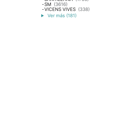
-
SM
(3616)
-
VICENS VIVES
(338)
Ver más (181)