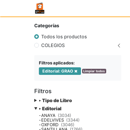
Categorías
Todos los productos
COLEGIOS
Filtros aplicados:
Editorial: GRAO
Limpiar todos
Filtros
Tipo de Libro
▸
Editorial
▸
-
ANAYA
(3034)
-
EDELVIVES
(3344)
-
OXFORD
(3046)
-
SANTILLANA
(1766)