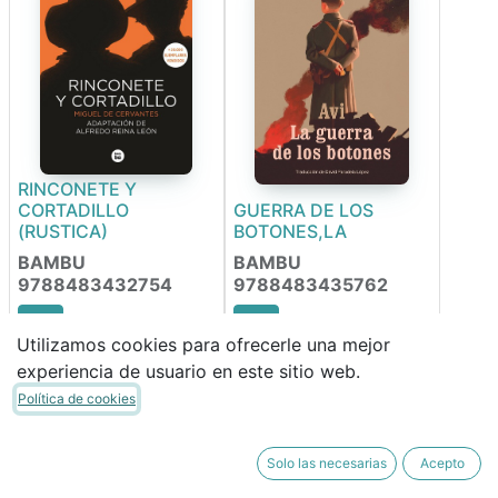
RINCONETE Y
CORTADILLO
GUERRA DE LOS
(RUSTICA)
BOTONES,LA
BAMBU
BAMBU
9788483432754
9788483435762
Utilizamos cookies para ofrecerle una mejor
13,90
€
13,90
€
experiencia de usuario en este sitio web.
11,82
€
11,82
€
Política de cookies
Solo las necesarias
Acepto