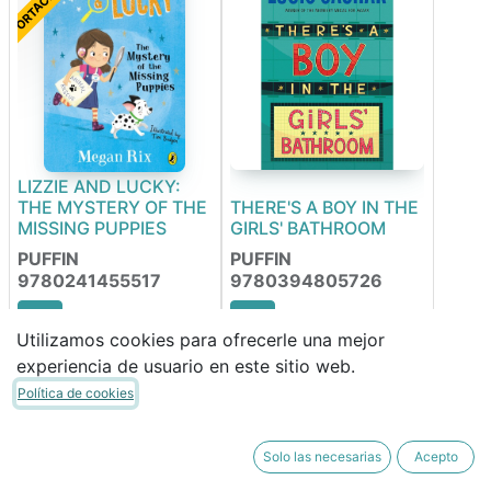
LIZZIE AND LUCKY:
THE MYSTERY OF THE
THERE'S A BOY IN THE
MISSING PUPPIES
GIRLS' BATHROOM
PUFFIN
PUFFIN
9780241455517
9780394805726
Utilizamos cookies para ofrecerle una mejor
13,94
€
12,14
€
experiencia de usuario en este sitio web.
11,85
€
10,32
€
Política de cookies
Solo las necesarias
Acepto