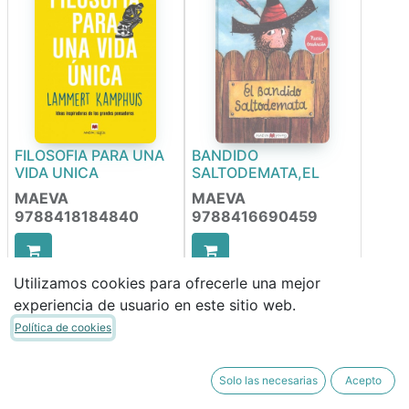
FILOSOFIA PARA UNA
BANDIDO
VIDA UNICA
SALTODEMATA,EL
MAEVA
MAEVA
9788418184840
9788416690459
18,90
€
16,90
€
Utilizamos cookies para ofrecerle una mejor
16,07
€
14,37
€
experiencia de usuario en este sitio web.
Política de cookies
Solo las necesarias
Acepto