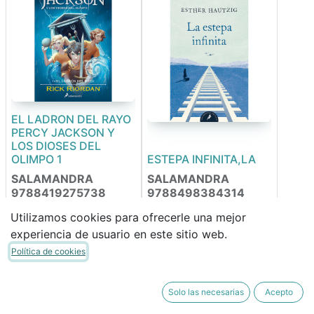
EL LADRON DEL RAYO
PERCY JACKSON Y
LOS DIOSES DEL
OLIMPO 1
ESTEPA INFINITA,LA
SALAMANDRA
SALAMANDRA
9788419275738
9788498384314
Utilizamos cookies para ofrecerle una mejor
experiencia de usuario en este sitio web.
16,95
€
10,95
€
14,41
€
9,31
€
Política de cookies
Solo las necesarias
Acepto