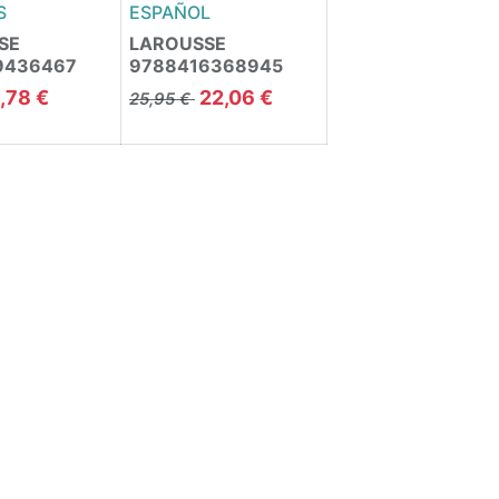
S
ESPAÑOL
SE
LAROUSSE
9436467
9788416368945
,78
€
22,06
€
25,95
€