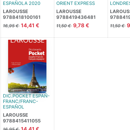
ESPAÑOLA 2020
ORIENT EXPRESS
LONDRE
LAROUSSE
LAROUSSE
LAROUS
9788418100161
9788419436481
978841
14,41
€
9,78
€
9
16,95
€
11,50
€
11,50
€
DIC.POCKET ESPAÑ-
FRANC/FRANC-
ESPAÑOL
LAROUSSE
9788415411055
14,41
€
16,95
€