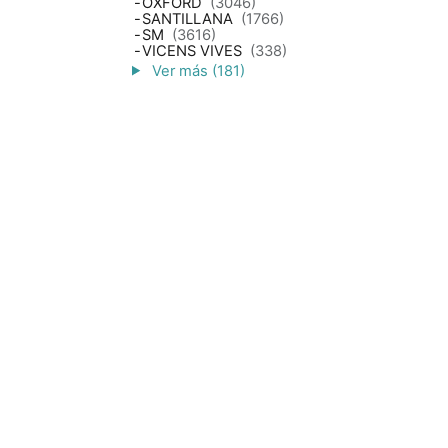
-
OXFORD
(3046)
-
SANTILLANA
(1766)
-
SM
(3616)
-
VICENS VIVES
(338)
Ver más (181)