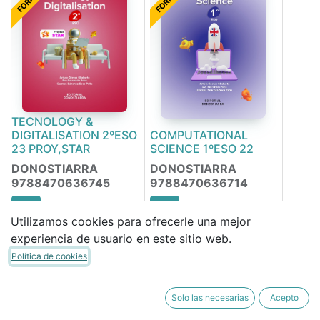
TECNOLOGY &
DIGITALISATION 2ºESO
COMPUTATIONAL
23 PROY,STAR
SCIENCE 1ºESO 22
DONOSTIARRA
DONOSTIARRA
9788470636745
9788470636714
Utilizamos cookies para ofrecerle una mejor
42,06
€
40,32
€
experiencia de usuario en este sitio web.
35,75
€
34,27
€
Política de cookies
FORRABLE
FORRABLE
Solo las necesarias
Acepto