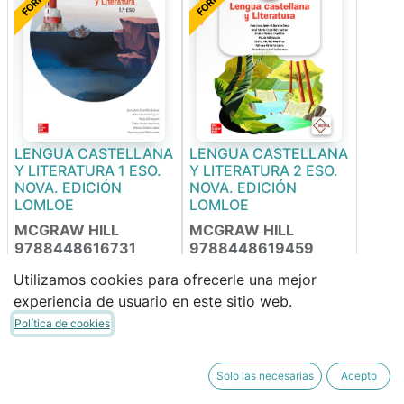
LENGUA CASTELLANA
LENGUA CASTELLANA
Y LITERATURA 1 ESO.
Y LITERATURA 2 ESO.
NOVA. EDICIÓN
NOVA. EDICIÓN
LOMLOE
LOMLOE
MCGRAW HILL
MCGRAW HILL
9788448616731
9788448619459
Utilizamos cookies para ofrecerle una mejor
experiencia de usuario en este sitio web.
52,50
€
52,50
€
44,63
€
44,63
€
Política de cookies
FORRABLE
FORRABLE
Solo las necesarias
Acepto