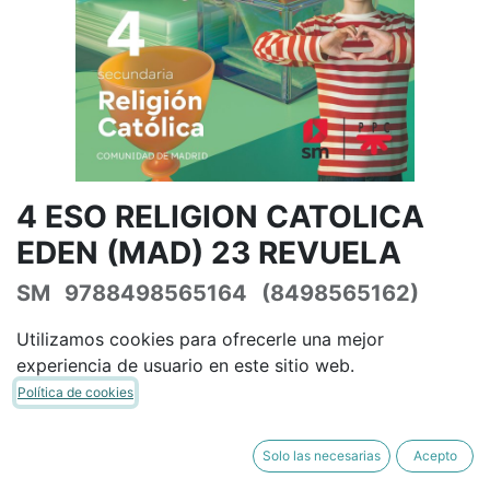
4 ESO RELIGION CATOLICA
EDEN (MAD) 23 REVUELA
SM
9788498565164
(8498565162)
(0 reseña)
Utilizamos cookies para ofrecerle una mejor
38,65
€
45,47
€
IVA Incluido
experiencia de usuario en este sitio web.
Política de cookies
Solo las necesarias
Acepto
AÑADIR A LA CESTA
COMPRAR AHORA