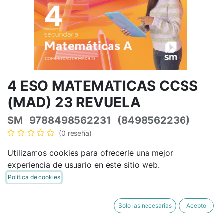
4 ESO MATEMATICAS CCSS
(MAD) 23 REVUELA
SM
9788498562231
(8498562236)
(0 reseña)
48,23
€
56,74
€
IVA Incluido
Utilizamos cookies para ofrecerle una mejor
experiencia de usuario en este sitio web.
Política de cookies
AÑADIR A LA CESTA
COMPRAR AHORA
Solo las necesarias
Acepto