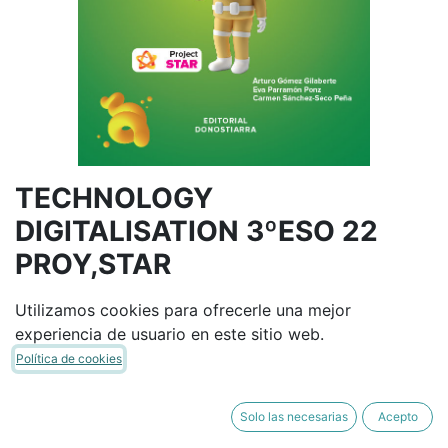
TECHNOLOGY
DIGITALISATION 3ºESO 22
PROY,STAR
DONOSTIARRA
9788470636608
Utilizamos cookies para ofrecerle una mejor
(847063660X)
experiencia de usuario en este sitio web.
(0 reseña)
Política de cookies
35,75
€
42,06
€
IVA Incluido
Solo las necesarias
Acepto