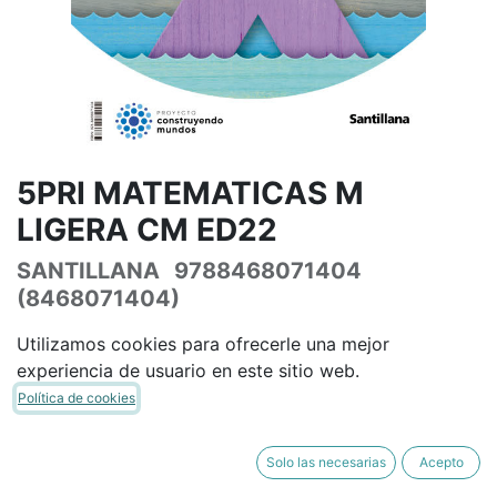
5PRI MATEMATICAS M
LIGERA CM ED22
SANTILLANA
9788468071404
(8468071404)
(0 reseña)
Utilizamos cookies para ofrecerle una mejor
46,09
€
54,22
€
IVA Incluido
experiencia de usuario en este sitio web.
Política de cookies
Solo las necesarias
Acepto
AÑADIR A LA CESTA
COMPRAR AHORA