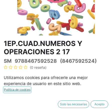
1EP.CUAD.NUMEROS Y
OPERACIONES 2 17
SM
9788467592528
(8467592524)
(0 reseña)
7,65
€
9,00
€
IVA Incluido
Utilizamos cookies para ofrecerle una mejor
experiencia de usuario en este sitio web.
Política de cookies
AÑADIR A LA CESTA
COMPRAR AHORA
Solo las necesarias
Acepto