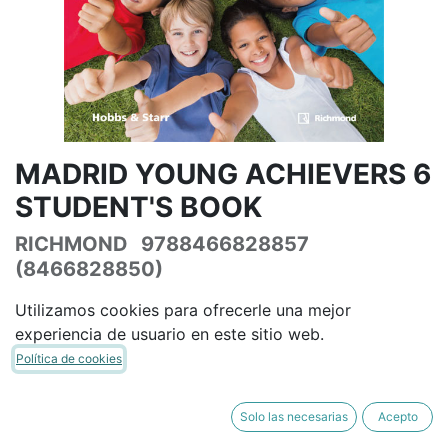
MADRID YOUNG ACHIEVERS 6
STUDENT'S BOOK
RICHMOND
9788466828857
(8466828850)
(0 reseña)
Utilizamos cookies para ofrecerle una mejor
29,23
€
34,39
€
IVA Incluido
experiencia de usuario en este sitio web.
Política de cookies
Solo las necesarias
Acepto
AÑADIR A LA CESTA
COMPRAR AHORA