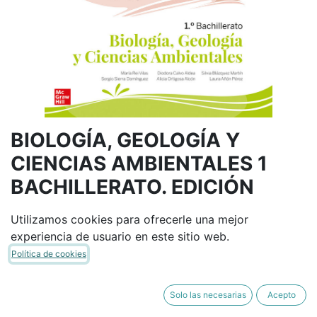
BIOLOGÍA, GEOLOGÍA Y
CIENCIAS AMBIENTALES 1
BACHILLERATO. EDICIÓN
LOMLOE
Utilizamos cookies para ofrecerle una mejor
MCGRAW HILL
9788448627942
experiencia de usuario en este sitio web.
(8448627946)
Política de cookies
(0 reseña)
39,13
€
46,04
€
Solo las necesarias
Acepto
IVA Incluido