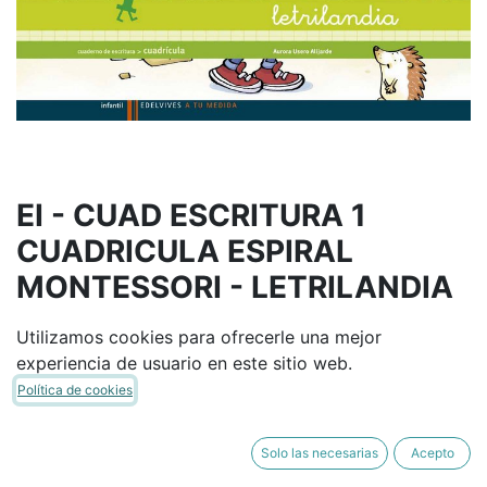
EI - CUAD ESCRITURA 1
CUADRICULA ESPIRAL
MONTESSORI - LETRILANDIA
EDELVIVES
9788426371454
Utilizamos cookies para ofrecerle una mejor
(8426371450)
experiencia de usuario en este sitio web.
(0 reseña)
Política de cookies
13,67
€
16,08
€
IVA Incluido
Solo las necesarias
Acepto