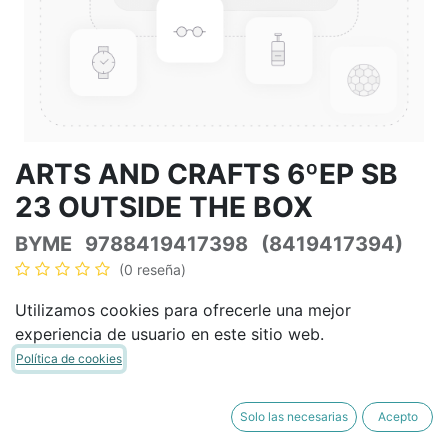
ARTS AND CRAFTS 6ºEP SB
23 OUTSIDE THE BOX
BYME
9788419417398
(8419417394)
(0 reseña)
39,54
€
46,52
€
IVA Incluido
Utilizamos cookies para ofrecerle una mejor
experiencia de usuario en este sitio web.
Política de cookies
AÑADIR A LA CESTA
COMPRAR AHORA
Solo las necesarias
Acepto