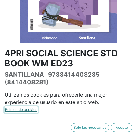
4PRI SOCIAL SCIENCE STD
BOOK WM ED23
SANTILLANA
9788414408285
(8414408281)
(0 reseña)
Utilizamos cookies para ofrecerle una mejor
33,80
€
39,76
€
IVA Incluido
experiencia de usuario en este sitio web.
Política de cookies
Solo las necesarias
Acepto
AÑADIR A LA CESTA
COMPRAR AHORA