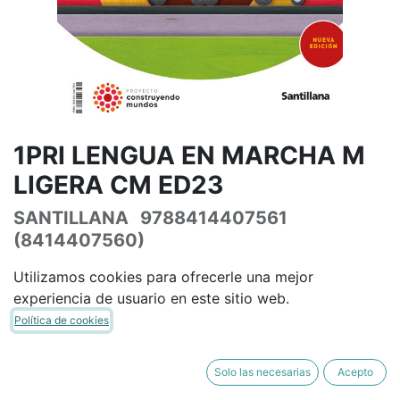
1PRI LENGUA EN MARCHA M
LIGERA CM ED23
SANTILLANA
9788414407561
(8414407560)
(0 reseña)
Utilizamos cookies para ofrecerle una mejor
46,09
€
54,22
€
IVA Incluido
experiencia de usuario en este sitio web.
Política de cookies
Solo las necesarias
Acepto
AÑADIR A LA CESTA
COMPRAR AHORA