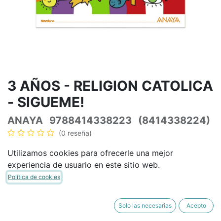
3 AÑOS - RELIGION CATOLICA
- ­SIGUEME!
ANAYA
9788414338223
(8414338224)
(0 reseña)
25,84
€
30,40
€
IVA Incluido
Utilizamos cookies para ofrecerle una mejor
experiencia de usuario en este sitio web.
Política de cookies
AÑADIR A LA CESTA
COMPRAR AHORA
Solo las necesarias
Acepto