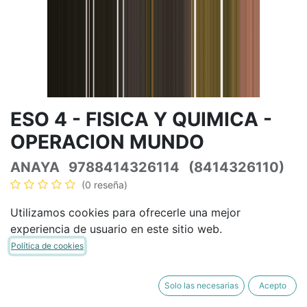
ESO 4 - FISICA Y QUIMICA -
OPERACION MUNDO
ANAYA
9788414326114
(8414326110)
(0 reseña)
47,46
€
55,84
€
IVA Incluido
Utilizamos cookies para ofrecerle una mejor
experiencia de usuario en este sitio web.
Política de cookies
AÑADIR A LA CESTA
COMPRAR AHORA
Solo las necesarias
Acepto