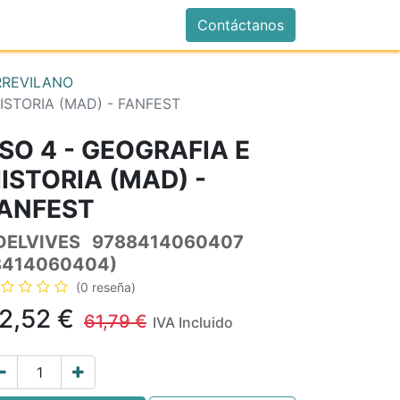
istrarse
Contáctanos
RREVILANO
ISTORIA (MAD) - FANFEST
SO 4 - GEOGRAFIA E
ISTORIA (MAD) -
ANFEST
DELVIVES
9788414060407
8414060404)
(0 reseña)
2,52
€
61,79
€
IVA Incluido