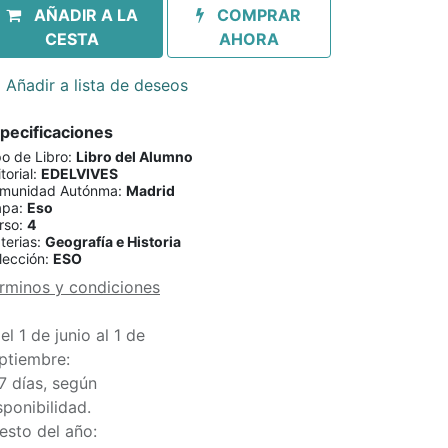
AÑADIR A LA
COMPRAR
CESTA
AHORA
Añadir a lista de deseos
pecificaciones
po de Libro
:
Libro del Alumno
torial
:
EDELVIVES
munidad Autónma
:
Madrid
apa
:
Eso
rso
:
4
terias
:
Geografía e Historia
lección
:
ESO
rminos y condiciones
el 1 de junio al 1 de
ptiembre:
7 días, según
sponibilidad.
esto del año: