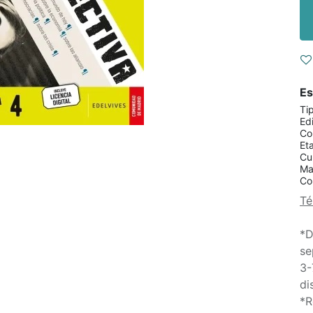
Es
Ti
Edi
Co
Et
Cu
Ma
Co
Té
*D
se
3-
di
*R