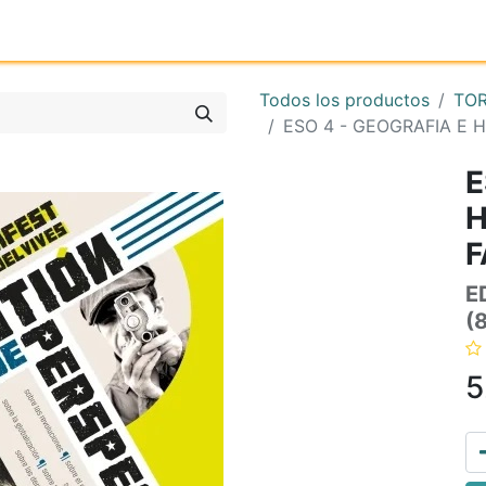
Inicio
Tienda online
Reg
Todos los productos
TO
ESO 4 - GEOGRAFIA E H
E
H
F
E
(
5