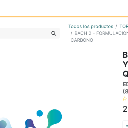
Inicio
Tienda online
Reg
Todos los productos
TO
BACH 2 - FORMULACIO
CARBONO
B
Q
E
(
2