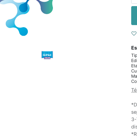
Es
Ti
Edi
Et
Cu
Ma
Co
Té
*D
se
3-
di
*R