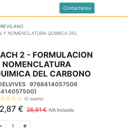
istrarse
Contáctanos
RREVILANO
N Y NOMENCLATURA QUIMICA DEL
ACH 2 - FORMULACION
Y NOMENCLATURA
UIMICA DEL CARBONO
DELVIVES
9788414057506
8414057500)
(0 reseña)
2,87
€
26,91
€
IVA Incluido