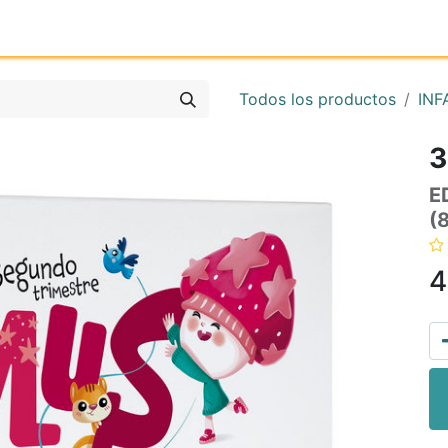
Inicio
Tienda online
Reg
Todos los productos
INF
3
E
(
4