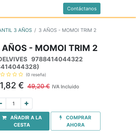
istrarse
Contáctanos
ANTIL 3 AÑOS
3 AÑOS - MOMOI TRIM 2
 AÑOS - MOMOI TRIM 2
DELVIVES
9788414044322
8414044328)
(0 reseña)
1,82
€
49,20
€
IVA Incluido
AÑADIR A LA
COMPRAR
CESTA
AHORA