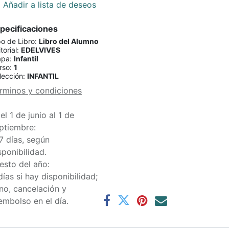
Añadir a lista de deseos
pecificaciones
po de Libro
:
Libro del Alumno
torial
:
EDELVIVES
apa
:
Infantil
rso
:
1
lección
:
INFANTIL
rminos y condiciones
el 1 de junio al 1 de
ptiembre:
7 días, según
sponibilidad.
esto del año:
días si hay disponibilidad;
 no, cancelación y
embolso en el día.