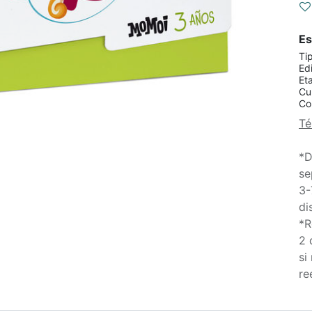
Es
Ti
Edi
Et
Cu
Co
Té
*D
se
3-
di
*R
2 
si
re