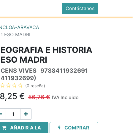
istrarse
Contáctanos
NCLOA-ARAVACA
 1 ESO MADRI
EOGRAFIA E HISTORIA
 ESO MADRI
ICENS VIVES
9788411932691
8411932699)
(0 reseña)
8,25
€
56,76
€
IVA Incluido
AÑADIR A LA
COMPRAR