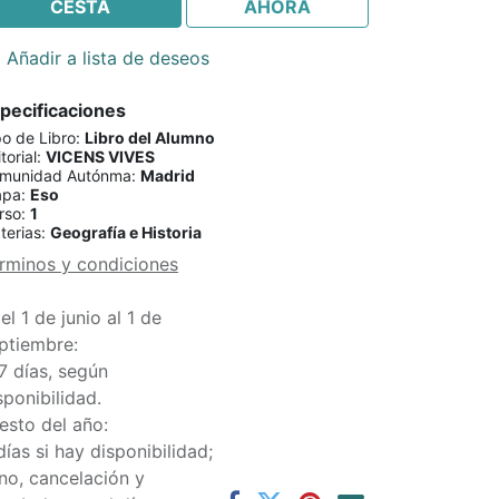
CESTA
AHORA
Añadir a lista de deseos
pecificaciones
po de Libro
:
Libro del Alumno
torial
:
VICENS VIVES
munidad Autónma
:
Madrid
apa
:
Eso
rso
:
1
terias
:
Geografía e Historia
rminos y condiciones
el 1 de junio al 1 de
ptiembre:
7 días, según
sponibilidad.
esto del año:
días si hay disponibilidad;
 no, cancelación y