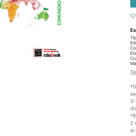
Es
Ti
Edi
Co
Et
Cu
Ma
Té
*D
se
3-
di
*R
2 
si