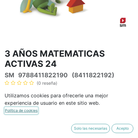
3 AÑOS MATEMATICAS
ACTIVAS 24
SM
9788411822190
(8411822192)
(0 reseña)
41,63
€
48,98
€
IVA Incluido
Utilizamos cookies para ofrecerle una mejor
experiencia de usuario en este sitio web.
Política de cookies
AÑADIR A LA CESTA
COMPRAR AHORA
Solo las necesarias
Acepto