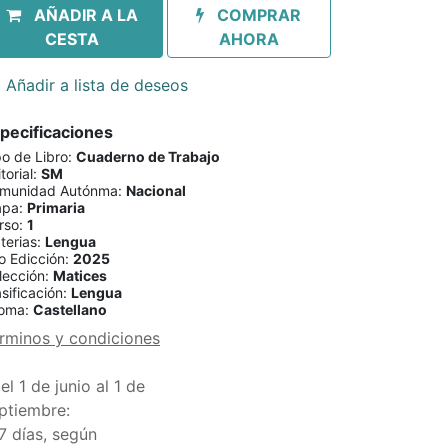
AÑADIR A LA
COMPRAR
CESTA
AHORA
Añadir a lista de deseos
pecificaciones
po de Libro
:
Cuaderno de Trabajo
torial
:
SM
munidad Autónma
:
Nacional
apa
:
Primaria
rso
:
1
terias
:
Lengua
o Edicción
:
2025
lección
:
Matices
sificación
:
Lengua
ioma
:
Castellano
rminos y condiciones
el 1 de junio al 1 de
ptiembre:
7 días, según