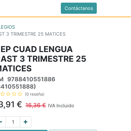
istrarse
Contáctanos
LEGIOS
T 3 TRIMESTRE 25 MATICES
 EP CUAD LENGUA
AST 3 TRIMESTRE 25
ATICES
M
9788410551886
8410551888)
(0 reseña)
3,91
€
16,36
€
IVA Incluido