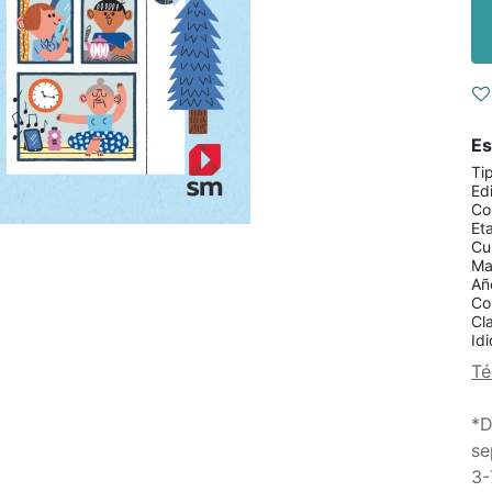
Es
Ti
Edi
Co
Et
Cu
Ma
Añ
Co
Cla
Id
Té
*D
se
3-