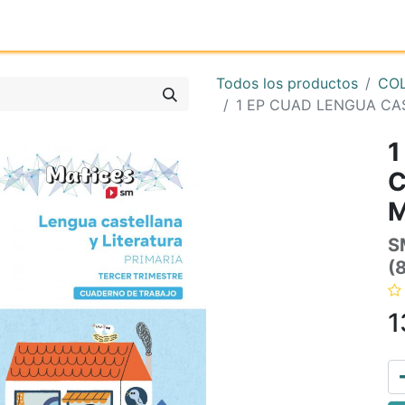
Inicio
Tienda online
Reg
Todos los productos
CO
1 EP CUAD LENGUA CAS
1
C
M
S
(
1