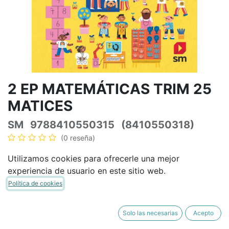
2 EP MATEMÁTICAS TRIM 25
MATICES
SM
9788410550315
(8410550318)
(0 reseña)
50,77
€
59,73
€
IVA Incluido
Utilizamos cookies para ofrecerle una mejor
experiencia de usuario en este sitio web.
Política de cookies
AÑADIR A LA CESTA
COMPRAR AHORA
Solo las necesarias
Acepto