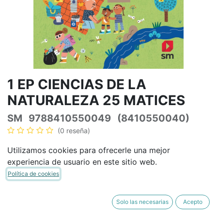
1 EP CIENCIAS DE LA
NATURALEZA 25 MATICES
SM
9788410550049
(8410550040)
(0 reseña)
38,90
€
45,76
€
IVA Incluido
Utilizamos cookies para ofrecerle una mejor
experiencia de usuario en este sitio web.
Política de cookies
AÑADIR A LA CESTA
COMPRAR AHORA
Solo las necesarias
Acepto