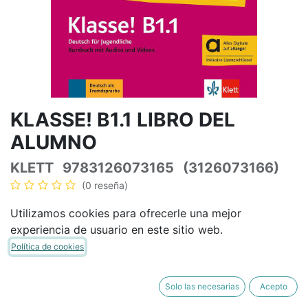
KLASSE! B1.1 LIBRO DEL
ALUMNO
KLETT
9783126073165
(3126073166)
(0 reseña)
21,87
€
25,73
€
IVA Incluido
Utilizamos cookies para ofrecerle una mejor
experiencia de usuario en este sitio web.
Política de cookies
AÑADIR A LA CESTA
COMPRAR AHORA
Solo las necesarias
Acepto