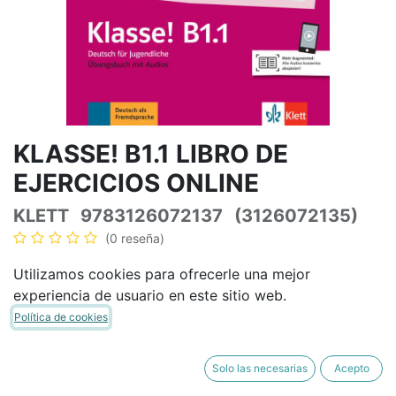
KLASSE! B1.1 LIBRO DE
EJERCICIOS ONLINE
KLETT
9783126072137
(3126072135)
(0 reseña)
14,58
€
17,15
€
IVA Incluido
Utilizamos cookies para ofrecerle una mejor
experiencia de usuario en este sitio web.
Política de cookies
AÑADIR A LA CESTA
COMPRAR AHORA
Solo las necesarias
Acepto