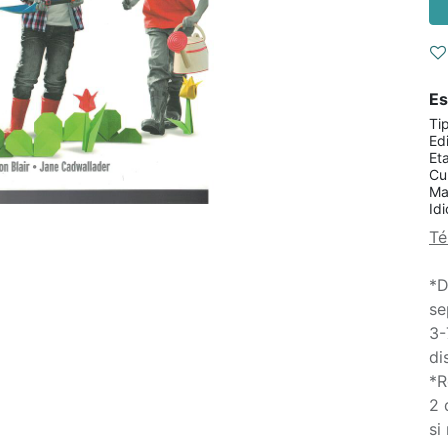
Es
Ti
Edi
Et
Cu
Ma
Id
Té
*D
se
3-
di
*R
2 
si