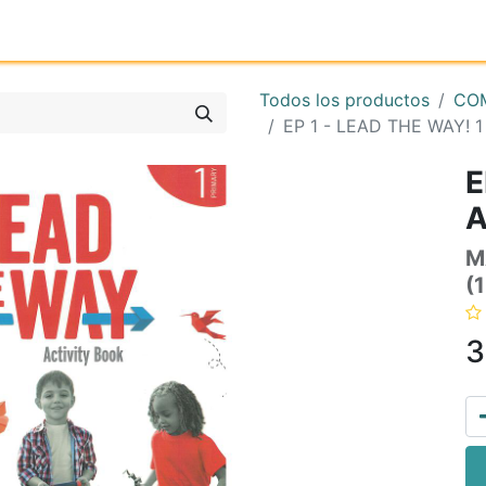
Inicio
Tienda online
Reg
Todos los productos
COM
EP 1 - LEAD THE WAY! 1
E
M
(
3