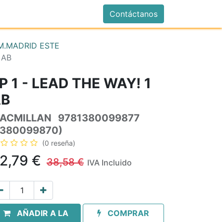
istrarse
Contáctanos
.MADRID ESTE
 AB
P 1 - LEAD THE WAY! 1
AB
ACMILLAN
9781380099877
1380099870)
(0 reseña)
2,79
€
38,58
€
IVA Incluido
AÑADIR A LA
COMPRAR