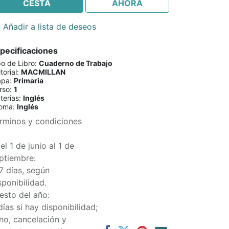
CESTA
AHORA
Añadir a lista de deseos
pecificaciones
po de Libro
:
Cuaderno de Trabajo
torial
:
MACMILLAN
apa
:
Primaria
rso
:
1
terias
:
Inglés
ioma
:
Inglés
rminos y condiciones
el 1 de junio al 1 de
ptiembre:
7 días, según
sponibilidad.
esto del año:
días si hay disponibilidad;
 no, cancelación y