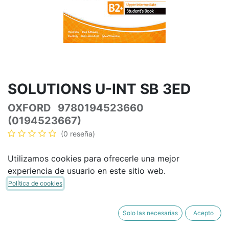
SOLUTIONS U-INT SB 3ED
OXFORD
9780194523660
(0194523667)
(0 reseña)
41,55
€
48,88
€
IVA Incluido
Utilizamos cookies para ofrecerle una mejor
experiencia de usuario en este sitio web.
Política de cookies
AÑADIR A LA CESTA
COMPRAR AHORA
Solo las necesarias
Acepto
Añadir a lista de deseos