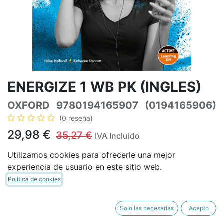
ENERGIZE 1 WB PK (INGLES)
OXFORD
9780194165907
(0194165906)
(0 reseña)
29,98
€
35,27
€
IVA Incluido
Utilizamos cookies para ofrecerle una mejor
experiencia de usuario en este sitio web.
Política de cookies
AÑADIR A LA CESTA
COMPRAR AHORA
Añadir a lista de deseos
Solo las necesarias
Acepto