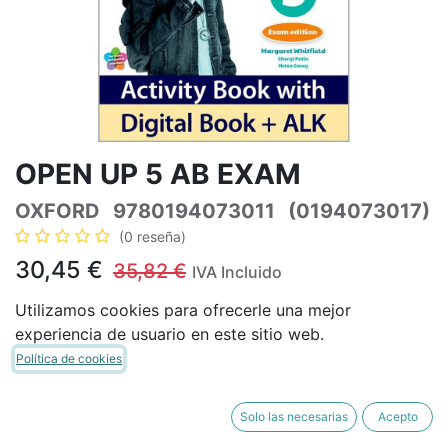
OPEN UP 5 AB EXAM
OXFORD
9780194073011
(0194073017)
(0 reseña)
30,45
€
35,82
€
IVA Incluido
Utilizamos cookies para ofrecerle una mejor
experiencia de usuario en este sitio web.
Política de cookies
AÑADIR A LA CESTA
COMPRAR AHORA
Añadir a lista de deseos
Solo las necesarias
Acepto