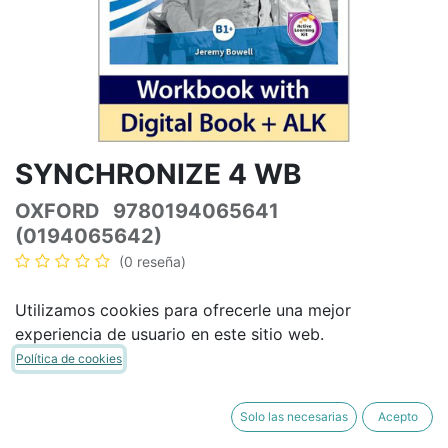
SYNCHRONIZE 4 WB
OXFORD
9780194065641
(0194065642)
(0 reseña)
29,21
€
34,36
€
IVA Incluido
Utilizamos cookies para ofrecerle una mejor
experiencia de usuario en este sitio web.
Política de cookies
AÑADIR A LA CESTA
COMPRAR AHORA
Solo las necesarias
Acepto
Añadir a lista de deseos