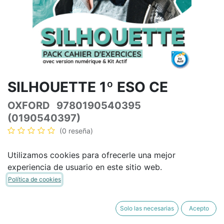
SILHOUETTE 1º ESO CE
OXFORD
9780190540395
(0190540397)
(0 reseña)
26,62
€
31,32
€
IVA Incluido
Utilizamos cookies para ofrecerle una mejor
experiencia de usuario en este sitio web.
Política de cookies
AÑADIR A LA CESTA
COMPRAR AHORA
Solo las necesarias
Acepto
Añadir a lista de deseos